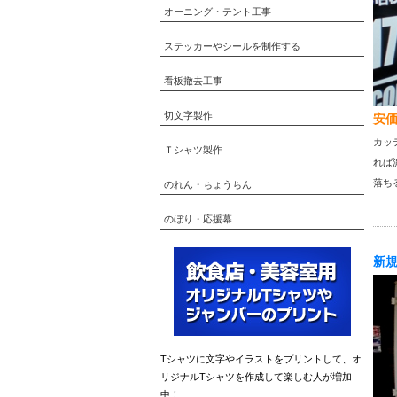
オーニング・テント工事
ステッカーやシールを制作する
看板撤去工事
切文字製作
安
カッ
Ｔシャツ製作
れば
落ち
のれん・ちょうちん
のぼり・応援幕
新
Tシャツに文字やイラストをプリントして、オ
リジナルTシャツを作成して楽しむ人が増加
中！