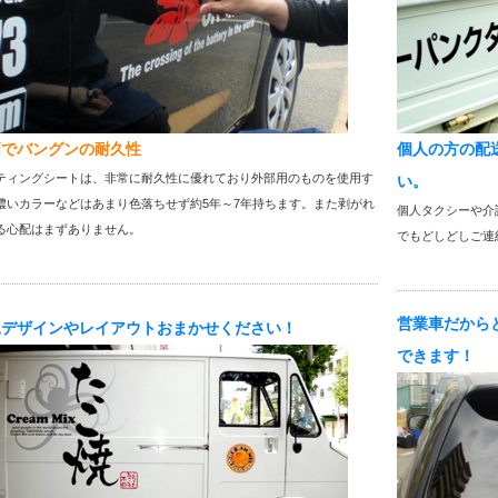
価でバングンの耐久性
個人の方の配
ティングシートは、非常に耐久性に優れており外部用のものを使用す
い。
濃いカラーなどはあまり色落ちせず約5年～7年持ちます。また剥がれ
個人タクシーや介
る心配はまずありません。
でもどしどしご連
営業車だから
規デザインやレイアウトおまかせください！
できます！