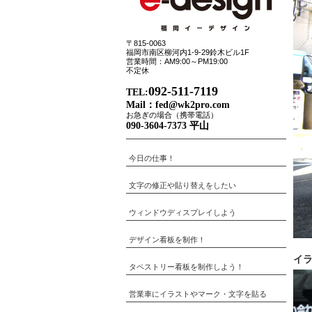
〒815-0063
福岡市南区柳河内1-9-29鈴木ビル1F
営業時間：AM9:00～PM19:00
不定休
092-511-7119
TEL:
Mail：
fed@wk2pro.com
お急ぎの場合（携帯電話）
090-3604-7373 平山
今日の仕事！
文字の修正や貼り替えをしたい
ウィンドウディスプレイしよう
デザイン看板を制作！
イ
タペストリー看板を制作しよう！
営業車にイラストやマーク・文字を貼る