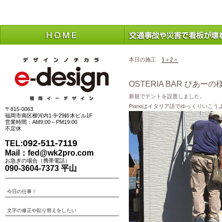
看板・カッティングシート専門店 福岡イーデザイン
福岡県・福岡市内を中心に看板・カッティングシート・シール・看板製作・シート剥し・看板撤去業務を行っ
本日の施工
1＞
2＞
OSTERIA BAR ぴあーの
新規でテントを設置しました。
Pianoはイタリア語でゆっくりいこ
〒815-0063
福岡市南区柳河内1-9-29鈴木ビル1F
営業時間：AM9:00～PM19:00
不定休
092-511-7119
TEL:
Mail：
fed@wk2pro.com
お急ぎの場合（携帯電話）
090-3604-7373 平山
今日の仕事！
文字の修正や貼り替えをしたい