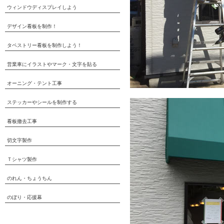
ウィンドウディスプレイしよう
デザイン看板を制作！
タペストリー看板を制作しよう！
営業車にイラストやマーク・文字を貼る
オーニング・テント工事
ステッカーやシールを制作する
看板撤去工事
切文字製作
Ｔシャツ製作
のれん・ちょうちん
のぼり・応援幕