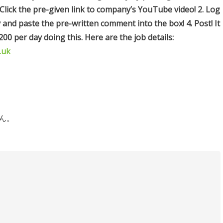
Click the pre-given link to company’s YouTube video! 2. Log
nd paste the pre-written comment into the box! 4. Post! It
0 per day doing this. Here are the job details:
.uk
ん。