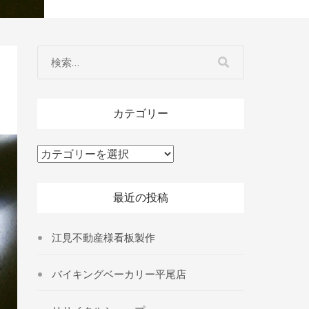
カテゴリー
カ
テ
ゴ
最近の投稿
リ
ー
江見不動産様看板製作
バイキングベーカリー平尾店