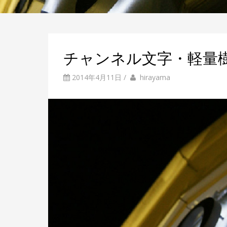
チャンネル文字・軽量樹
2014年4月11日
/
b
投
hirayama
y
稿
者