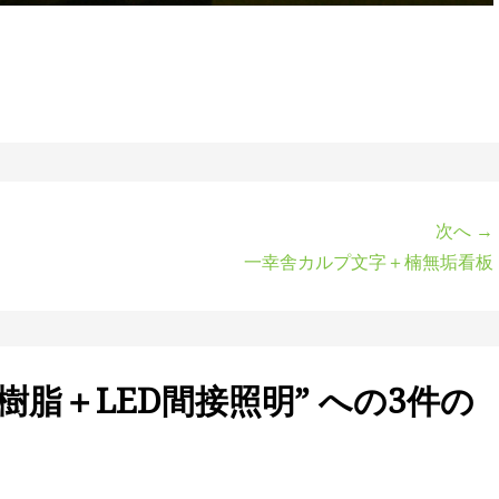
次へ →
一幸舎カルプ文字＋楠無垢看板
脂＋LED間接照明” への3件の