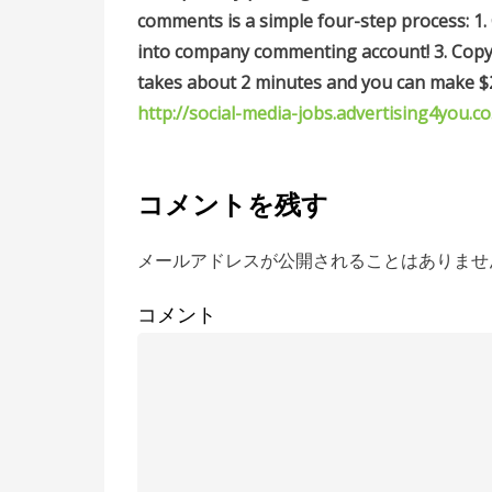
comments is a simple four-step process: 1. 
into company commenting account! 3. Copy a
takes about 2 minutes and you can make $20
http://social-media-jobs.advertising4you.co
コメントを残す
メールアドレスが公開されることはありませ
コメント