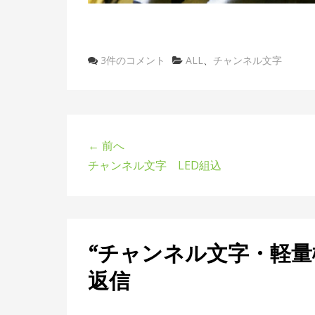
3件のコメント
カ
ALL
、
チャンネル文字
テ
ゴ
リ
ー
← 前へ
チャンネル文字 LED組込
“チャンネル文字・軽量樹
返信