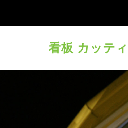
メ
コ
ン
イ
テ
ン
ン
看板 カッテ
ツ
メ
へ
ス
ニ
キ
ッ
ュ
プ
ー