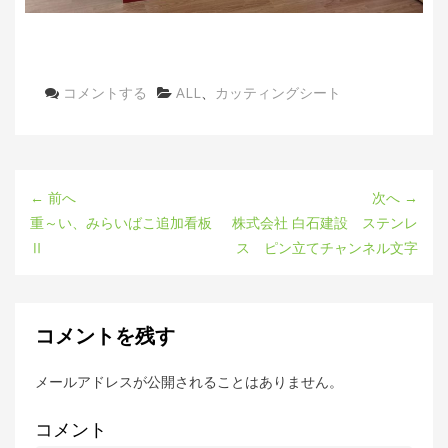
コメントする
カ
ALL
、
カッティングシート
テ
ゴ
リ
ー
← 前へ
次へ →
重～い、みらいばこ追加看板
株式会社 白石建設 ステンレ
Ⅱ
ス ピン立てチャンネル文字
コメントを残す
メールアドレスが公開されることはありません。
コメント