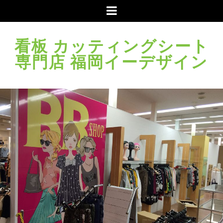
メ
ニ
ュ
看板 カッティングシート
ー
専門店 福岡イーデザイン