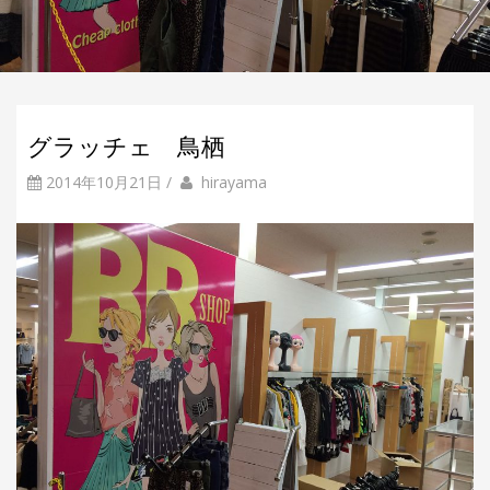
グラッチェ 鳥栖
2014年10月21日
/
b
投
hirayama
y
稿
者