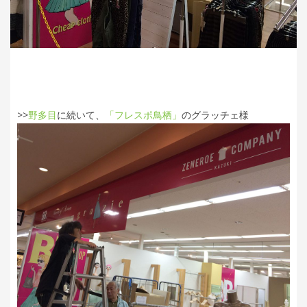
>>
野多目
に続いて、
「フレスポ鳥栖」
のグラッチェ様