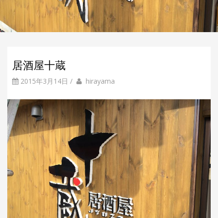
居酒屋十蔵
2015年3月14日
/
b
投
hirayama
y
稿
者