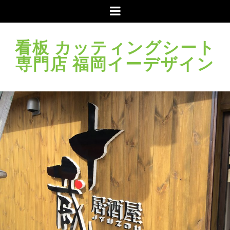
メ
ニ
ュ
看板 カッティングシート
ー
専門店 福岡イーデザイン