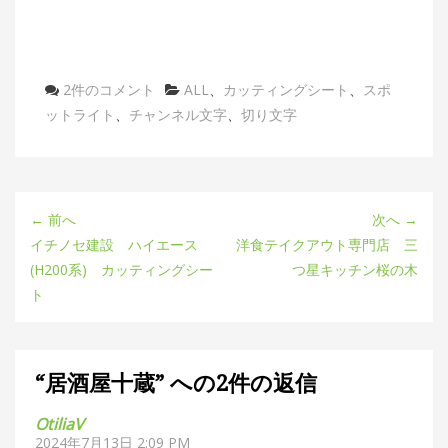
2件のコメント
カ
ALL
、
カッティングシート
、
スポ
ットライト
、
チャンネル文字
テ
、
切り文字
ゴ
リ
ー
← 前へ
次へ →
イチノセ建設 ハイエース
洋食テイクアウト専門店 三
(H200系) カッティングシー
つ星キッチン桜の木
ト
“居酒屋十蔵” への2件の返信
OtiliaV
2024年7月13日 2:09 PM