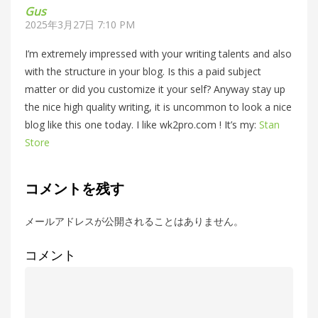
Gus
2025年3月27日 7:10 PM
I’m extremely impressed with your writing talents and also
with the structure in your blog. Is this a paid subject
matter or did you customize it your self? Anyway stay up
the nice high quality writing, it is uncommon to look a nice
blog like this one today. I like wk2pro.com ! It’s my:
Stan
Store
コメントを残す
メールアドレスが公開されることはありません。
コメント