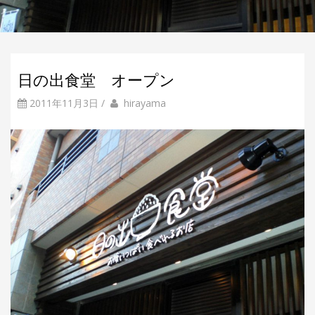
日の出食堂 オープン
2011年11月3日
/
b
投
hirayama
y
稿
者