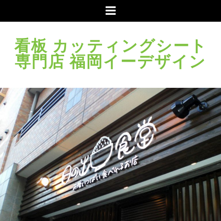
メ
ニ
ュ
看板 カッティングシート
ー
専門店 福岡イーデザイン