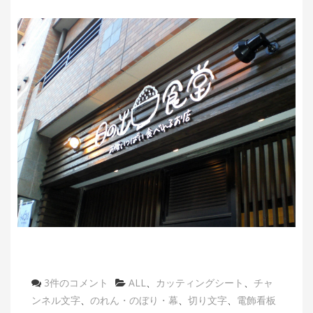
3件のコメント
カ
ALL
、
カッティングシート
、
チャ
ンネル文字
、
のれん・のぼり・幕
テ
、
切り文字
、
電飾看板